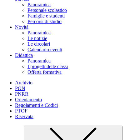
Panoramica
Personale scolastico
Famiglie e studenti
Percorsi di studio
Novità
Panoramica
Le notizie
Le circolari
Calendario eventi
Didattica
Panoramica
I progetti delle classi
Offerta formativa
Archivio
PON
PNRR
Orientamento
Regolamenti e Codici
PTOF
Riservata