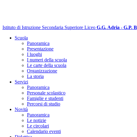
Istituto di Istruzione Secondaria Superiore Liceo
G.G. Adria - G.P. B
Scuola
Panoramica
Presentazione
I luoghi
I numeri della scuola
Le carte della scuola
Organizzazione
La storia
Servizi
Panoramica
Personale scolastico
Famiglie e studenti
Percorsi di studio
Novità
Panoramica
Le notizie
Le circolari
Calendario eventi
Didattica